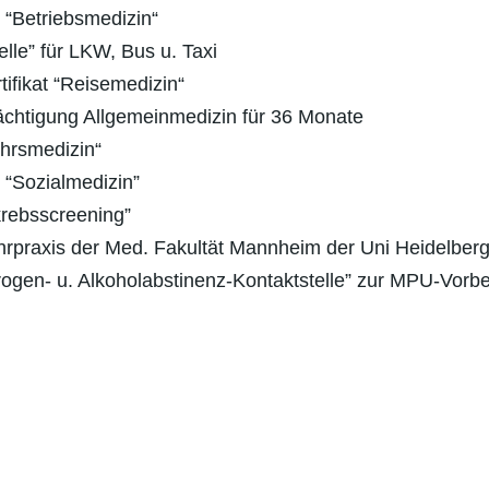
triebsmedizin“
 für LKW, Bus u. Taxi
at “Reisemedizin“
ung Allgemeinmedizin für 36 Monate
rsmedizin“
ozialmedizin”
bsscreening”
xis der Med. Fakultät Mannheim der Uni Heidelber
- u. Alkoholabstinenz-Kontaktstelle” zur MPU-Vorbe