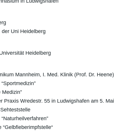
nasium in Ludwigshafen
erg
der Uni Heidelberg
ersität Heidelberg
ikum Mannheim, I. Med. Klinik (Prof. Dr. Heene)
portmedizin”
Medizin”
xis Wredestr. 55 in Ludwigshafen am 5. Mai
hteststelle
turheilverfahren”
elbfieberimpfstelle“